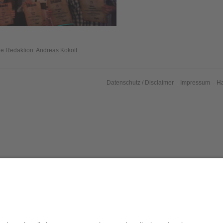
die Redaktion:
Andreas Kokott
Datenschutz / Disclaimer
Impressum
H